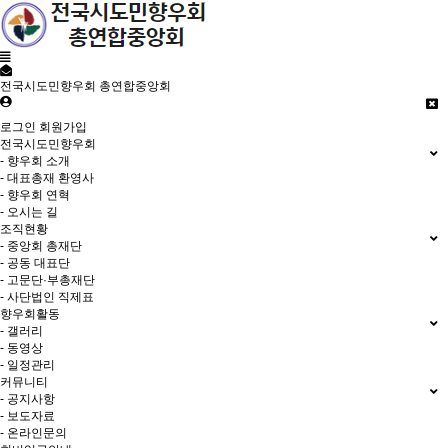
전국시도민향우회 총연합중앙회
로그인
회원가입
전국시도민향우회
- 향우회 소개
- 대표총재 환영사
- 향우회 연혁
- 오시는 길
조직현황
- 중앙회 총재단
- 공동 대표단
- 고문단·부총재단
- 사단법인 직제표
향우회활동
- 갤러리
- 동영상
- 일정관리
커뮤니티
- 공지사항
- 보도자료
- 온라인문의