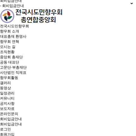
회비입금안내
- 회비입금안내
전국시도민향우회
향우회 소개
대표총재 환영사
향우회 연혁
오시는 길
조직현황
중앙회 총재단
공동 대표단
고문단·부총재단
사단법인 직제표
향우회활동
갤러리
동영상
일정관리
커뮤니티
공지사항
보도자료
온라인문의
회비입금안내
회비입금안내
로그인
회원가입