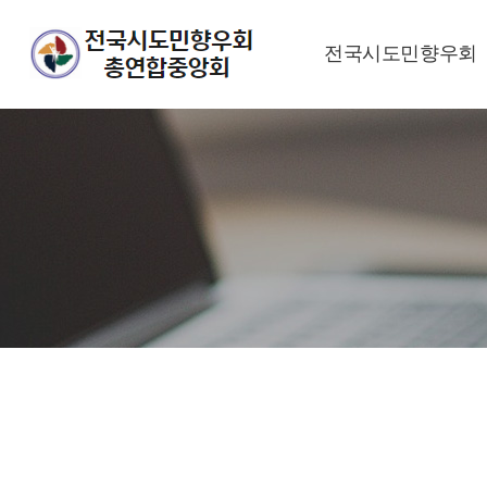
전국시도민향우회
향우회 소개
대표총재 환영사
향우회 연혁
오시는 길