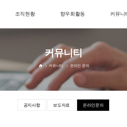
조직현황
향우회활동
커뮤니
중앙회 총재단
갤러리
공지사
공동 대표단
동영상
보도자
커뮤니티
고문단·부총재단
일정관리
온라인문
커뮤니티
온라인 문의
사단법인 직제표
공지사항
보도자료
온라인문의