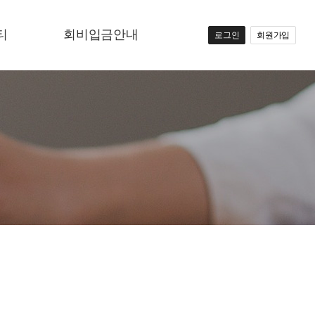
티
회비입금안내
로그인
회원가입
항
회비입금안내
료
의